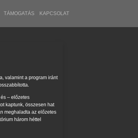
TÁMOGATÁS
KAPCSOLAT
a, valamint a program iránt
sszabbította.
és – előzetes
ot kaptunk, összesen hat
an meghaladta az előzetes
atórium három
héttel