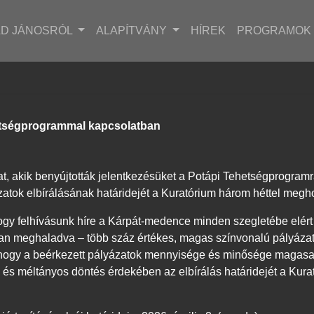
ÁD JÁNOSRÓL
ALAPÍTVÁNY
HÍREK
PROGRAMOK
tségprogrammal kapcsolatban
t, akik benyújtották jelentkezésüket a Potápi Tehetségprogramr
atok elbírálásának határidejét a Kuratórium három héttel megho
gy felhívásunk híre a Kárpát-medence minden szegletébe elért 
n meghaladva – több száz értékes, magas színvonalú pályázat
a, hogy a beérkezett pályázatok mennyisége és minősége magas
 és méltányos döntés érdekében az elbírálás határidejét a Kur