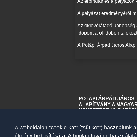
Az elbírálás és a pályázók k
A pályázat eredményéről min
Az oklevélátadó ünnepség 
időpontjáról időben tájékozt
A Potápi Árpád János Alap
POTÁPI ÁRPÁD JÁNOS
ALAPÍTVÁNY A MAGYA
NEMZETÉRT KURATÓR
A weboldalon "cookie-kat" ("sütiket") használunk a
élmény biztosítására. A honlap további használatá