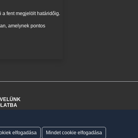
a fent megjelölt határidőig.
ban, amelynek pontos
 VELÜNK
LATBA
@potapialapitvany.hu
30 873 9716
okiek elfogadása
Mindet cookie elfogadása