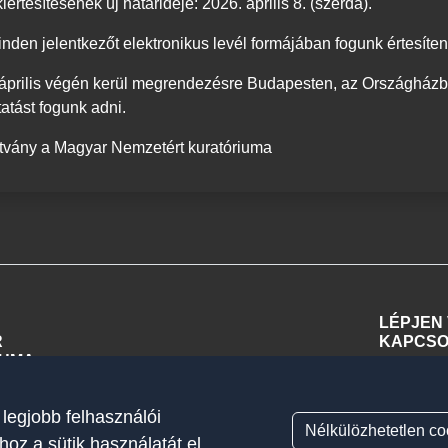
iértesítésének új határideje:
2026. április 8. (szerda).
den jelentkezőt elektronikus levél formájában fogunk értesíteni 
április végén kerül megrendezésre Budapesten, az Országház
atást fogunk adni.
ítvány a Magyar Nemzetért kuratóriuma
LÉPJEN
R
KAPCSO
IUMA
info
 legjobb felhasználói
+36 
Nélkülözhetetlen co
hoz a sütik használatát el