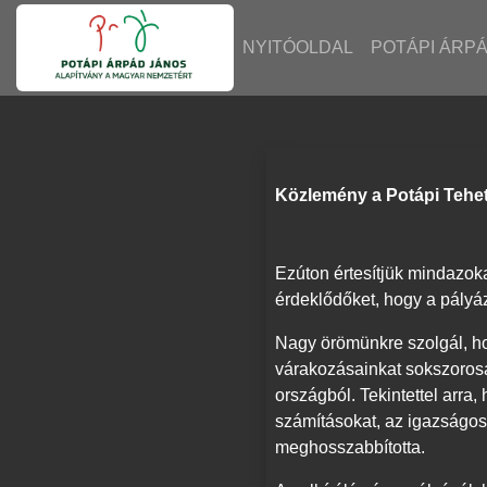
NYITÓOLDAL
POTÁPI ÁRP
Közlemény a Potápi Tehe
Ezúton értesítjük mindazoka
érdeklődőket, hogy a pályáz
Nagy örömünkre szolgál, ho
várakozásainkat sokszorosa
országból. Tekintettel arr
számításokat, az igazságos
meghosszabbította.