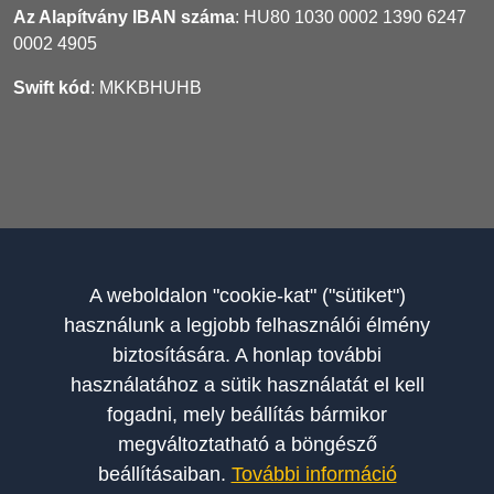
Az Alapítvány IBAN száma
: HU80 1030 0002 1390 6247
0002 4905
Swift kód
: MKKBHUHB
A weboldalon "cookie-kat" ("sütiket")
használunk a legjobb felhasználói élmény
biztosítására. A honlap további
használatához a sütik használatát el kell
POTÁPI ÁRPÁD JÁNOS ALAPÍTVÁNY A MAGYAR
fogadni, mely beállítás bármikor
NEMZETÉRT KURATÓRIUMA
megváltoztatható a böngésző
beállításaiban.
További információ
LÉPJEN VELÜNK KAPCSOLATBA